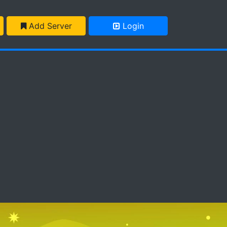
Add Server
Login