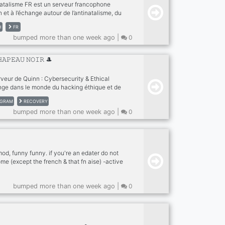
atalisme FR est un serveur francophone
n et à l’échange autour de l’antinatalisme, du
uestions spirituelles, philosophiques et
H
FR
 sont liées.Discussions francophones autour
bumped more than one week ago |
0
du gnosticisme et des questions
e la vie, souffrance, naissance, spiritualité
ernatives. Pour esprits curieux et critiques.
𝙷𝙰𝙿𝙴𝙰𝚄 𝙽𝙾𝙸𝚁 🎩
veur de Quinn : Cybersecurity & Ethical
ge dans le monde du hacking éthique et de
ue aux côtés d’une communauté mondiale de
AGRAM
RECOVERY
, de pentesters et de professionnels de la
bumped more than one week ago |
0
u sois ici pour apprendre, enseigner ou
fis — nous sommes là pour t’accompagner. 🔐
ons : 💻 Des sessions de Capture-The-Flag
es laboratoires de hacking 📚 Des parcours de
mod, funny funny. if you're an edater do not
e (except the french & that fn aise) -active
rver owner and mods -game nights -active
iveaways after 100 members -nitro
bumped more than one week ago |
0
ng other active people if snowflake, save
in.