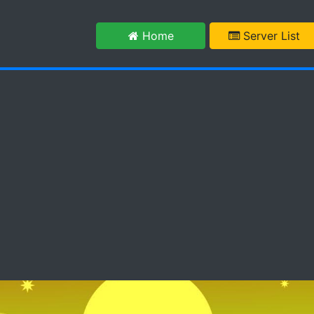
m
Home
Server List