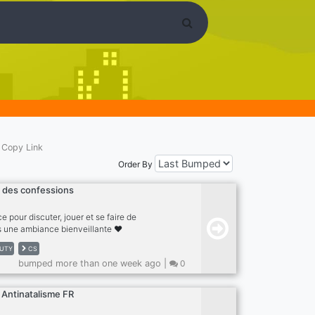
Copy Link
Order By
 des confessions
e pour discuter, jouer et se faire de
 une ambiance bienveillante ❤️
UTY
CS
bumped more than one week ago |
0
 Antinatalisme FR