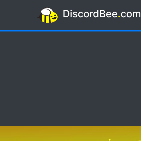
DiscordBee
.
co