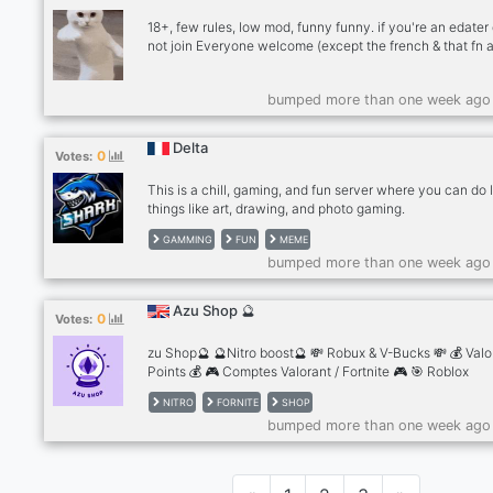
de mes streams et découvre des astuces pour progresse
18+, few rules, low mod, funny funny. if you're an edater
dans le monde créatif ! ➕ Clique, entre, discute, partage.
not join Everyone welcome (except the french & that fn a
Zoo t'attend 🦁
active members -active server owner and mods -game n
-active vc’s -dark humor -giveaways after 100 members -
bumped more than one week ago
giveaways for inviting other active people if snowflake,
yourself and don't join.
Delta
0
Votes:
This is a chill, gaming, and fun server where you can do l
things like art, drawing, and photo gaming.
GAMMING
FUN
MEME
bumped more than one week ago
Azu Shop 🔮
0
Votes:
zu Shop🔮 🔮Nitro boost🔮 💸 Robux & V-Bucks 💸 💰 Valo
Points 💰 🎮 Comptes Valorant / Fortnite 🎮 🎯 Roblox
Headless 🎯 💙 Boost Discord 💙 🇫🇷 French & English 
NITRO
FORNITE
SHOP
Instant Delivery 🛒 🎉 Giveaway en cours 🎉
bumped more than one week ago