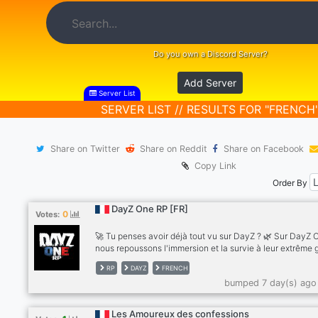
Do you own a Discord Server?
Add Server
Server List
SERVER LIST // RESULTS FOR "FRENCH
Share on Twitter
Share on Reddit
Share on Facebook
Copy Link
Order By
DayZ One RP [FR]
0
Votes:
🚀 Tu penses avoir déjà tout vu sur DayZ ? 🌿 Sur DayZ 
nous repoussons l'immersion et la survie à leur extrême 
à des systèmes avancés et une sélection de mods pens
RP
DAYZ
FRENCH
pour offrir une expérience exigeante et réaliste. 💀 Chaq
bumped 7 day(s) ago
ressource compte. Chaque décision peut faire la différe
Survivre sera un véritable défi. 🎖️ Même les joueurs les p
expérimentés y trouveront leur place. Que tu sois un vét
Les Amoureux des confessions