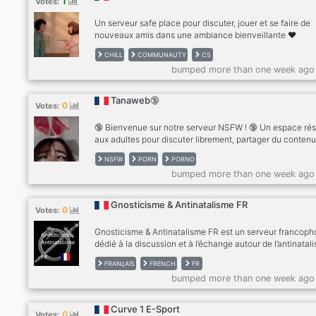
1
Votes:
de DayZ ou un passionné de RP, le serveur est conçu po
Un serveur safe place pour discuter, jouer et se faire de
nouveaux amis dans une ambiance bienveillante ❤️
CHILL
COMMUNAUTY
CS
bumped more than one week ago
Tanaweb🔞
0
Votes:
🔞 Bienvenue sur notre serveur NSFW ! 🔞 Un espace ré
aux adultes pour discuter librement, partager du conten
mature, rencontrer de nouvelles personnes et participer
NSFW
PORN
PORNO
communauté active et respectueuse. Salons variés, am
bumped more than one week ago
conviviale, événements réguliers et modération présent
garantir une expérience agréable à tous les membres.
Rejoignez-nous et profitez d’un espace sans tabou entre
Gnosticisme & Antinatalisme FR
0
Votes:
adultes consentants. ✨🔥
Gnosticisme & Antinatalisme FR est un serveur francop
dédié à la discussion et à l’échange autour de l’antinatal
du gnosticisme et des questions spirituelles, philosophiq
FRANçAIS
FRENCH
FR
existentielles qui y sont liées.Discussions francophones
bumped more than one week ago
autour de l’antinatalisme, du gnosticisme et des question
existentielles.Sens de la vie, souffrance, naissance,
spiritualité critique, visions alternatives. Pour esprits cur
Curve 1 E-Sport
0
Votes:
et critiques.