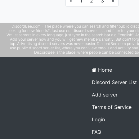
Previous
Next
«
1
2
3
»
DiscordBee.com - The place where you can search and filter public disco
looking for new friends? Just use our discord server list and filter for your d
We list servers in every language, just type in the search bar e.g. "english". 
Add your server now and you will get new members shortly. But don't forg
top. Advertising discord servers was never easier. DiscordBee.com provide
use public discord server list, where you can view emojis and activity stati
DiscordBee is the place, where people can be connected tog
Home
Discord Server List
Add server
Terms of Service
Login
FAQ