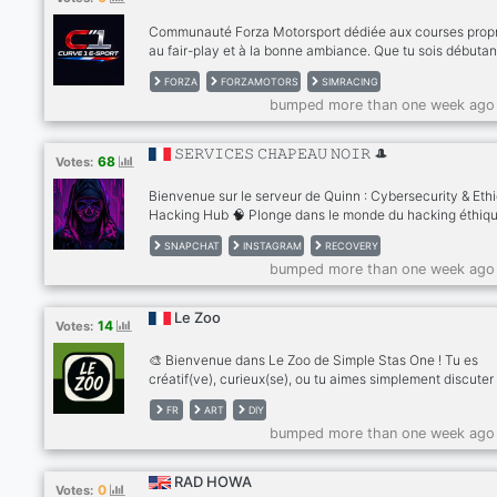
Communauté Forza Motorsport dédiée aux courses prop
au fair-play et à la bonne ambiance. Que tu sois débutan
confirmé ou pilote très compétitif, tu es au bon endroit p
FORZA
FORZAMOTORS
SIMRACING
rouler sérieusement sans prise de tête.
bumped more than one week ago
𝚂𝙴𝚁𝚅𝙸𝙲𝙴𝚂 𝙲𝙷𝙰𝙿𝙴𝙰𝚄 𝙽𝙾𝙸𝚁 🎩
68
Votes:
Bienvenue sur le serveur de Quinn : Cybersecurity & Ethi
Hacking Hub 🧠 Plonge dans le monde du hacking éthiqu
de la défense numérique aux côtés d’une communauté
SNAPCHAT
INSTAGRAM
RECOVERY
mondiale de passionnés d’infosec, de pentesters et de
bumped more than one week ago
professionnels de la cybersécurité. Que tu sois ici pour
apprendre, enseigner ou relever de vrais défis — nous
sommes là pour t’accompagner. 🔐 Ce que nous proposon
Le Zoo
14
Votes:
Des sessions de Capture-The-Flag (CTF) en direct & des
laboratoires de hacking 📚 Des parcours de form
🎨 Bienvenue dans Le Zoo de Simple Stas One ! Tu es
créatif(ve), curieux(se), ou tu aimes simplement discuter
projets cool ? Ce serveur est pour toi ! 🔧 Ici, on parle de 
FR
ART
DIY
Bricolage, DIY, art, numérique Conseils pour créateurs d
bumped more than one week ago
contenu Streams, actus, blogs, tutos exclusifs 👥 Rejoin
petite communauté chill où on échange, on partage, on
s’entraide. Que tu sois streamer, bricoleur, artiste ou just
RAD HOWA
0
Votes:
curieux, tu es le bienvenu(e) ! 📺 En bonus : suis les coul