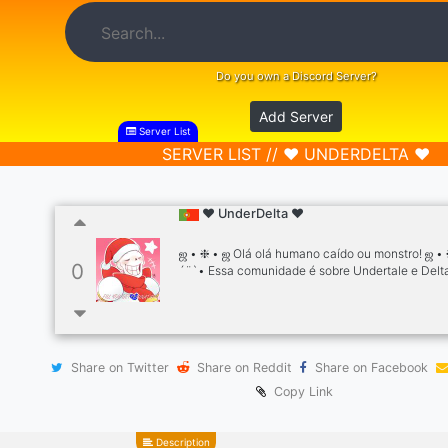
Do you own a Discord Server?
Add Server
Server List
SERVER LIST // ❤ UNDERDELTA ❤
❤ UnderDelta ❤
ஜ • ❈ • ஜ Olá olá humano caído ou monstro! ஜ • 
0
´¨`• Essa comunidade é sobre Undertale e Del
diversão e humor •.¸¸.• · • ◌ ▾ ✯ Mantenha sua
determinação e siga adiante! ✯ · • ◌ ▾ ╌⊰
┍┄━══════━━══════━━══════━━═════
┍┄━══════━━══════━━══════━━════
╌⊰┍┄━══════━━══════━━══════━━════
Share on Twitter
Share on Reddit
Share on Facebook
Temos Canais de Teorias, memes, interação co
pessoal e jogar RPG! ❀• • • • • • • Possuimos
Copy Link
organização no servidor e cargos para Staff! • •
Description