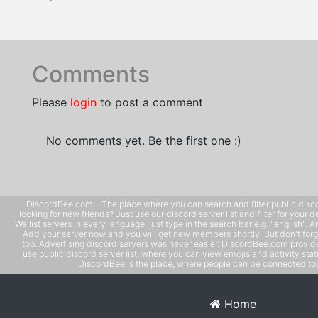
Comments
Please
login
to post a comment
No comments yet. Be the first one :)
DiscordBee.com - The place where you can search and filter public disco
looking for new friends? Just use our discord server list and filter for your d
We list servers in every language, just type in the search bar e.g. "english". 
Add your server now and you will get new members shortly. But don't forg
top. Advertising discord servers was never easier. DiscordBee.com provide
use public discord server list, where you can view emojis and activity stati
DiscordBee is the place, where people can be connected tog
Home