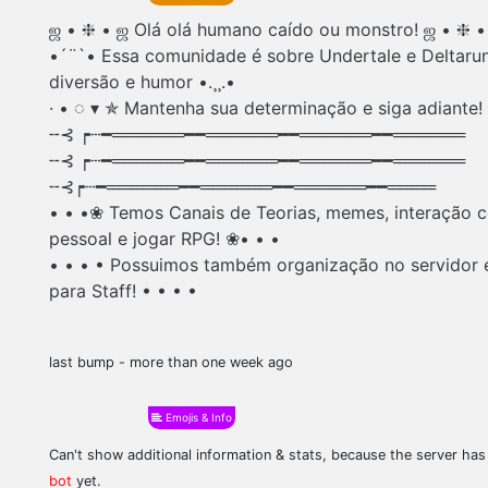
ஜ • ❈ • ஜ Olá olá humano caído ou monstro! ஜ • ❈ •
•´¨`• Essa comunidade é sobre Undertale e Deltar
diversão e humor •.¸¸.•
· • ◌ ▾ ✯ Mantenha sua determinação e siga adiante! 
╌⊰ ┍┄━══════━━══════━━══════━━══════
╌⊰ ┍┄━══════━━══════━━══════━━══════
╌⊰┍┄━══════━━══════━━══════━━════
• • •❀ Temos Canais de Teorias, memes, interação 
pessoal e jogar RPG! ❀• • •
• • • • Possuimos também organização no servidor 
para Staff! • • • •
last bump - more than one week ago
Emojis & Info
Can't show additional information & stats, because the server ha
bot
yet.