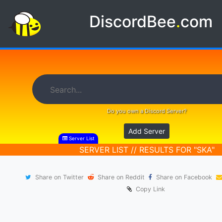
DiscordBee
.
com
Do you own a Discord Server?
Add Server
Server List
SERVER LIST // RESULTS FOR "SKA"
Share on Twitter
Share on Reddit
Share on Facebook
Copy Link