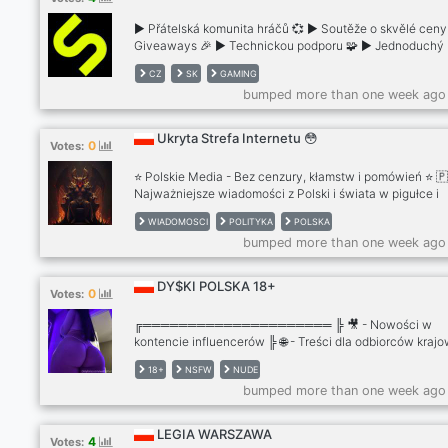
▶ Přátelská komunita hráčů 💞 ▶ Soutěže o skvělé ceny
Giveaways 🎉 ▶ Technickou podporu 🧩 ▶ Jednoduchý
design serveru 📜 ▶ Srozumitelné články a návody 📰 ▶
CZ
SK
GAMING
Automatické zvukové kanály 🎵 ▶ Self promo pro kohoko
bumped more than one week ago
🤝🏼 ▶ Poznej kamaráda na hraní 🔎 ▶ Seznam pro hern
servery 🌎
Ukryta Strefa Internetu 😳
0
Votes:
⭐ Polskie Media - Bez cenzury, kłamstw i pomówień ⭐ 
Najważniejsze wiadomości z Polski i świata w pigułce i
ciekawej formie 😄 👉 Dostarczamy informacji, które inn
WIADOMOSCI
POLITYKA
POLSKA
media pomijają! 😊 Dołącz do nas już teraz 😊
bumped more than one week ago
DY$KI POLSKA 18+
0
Votes:
╔═════════════════════ ╠ 🎥 - Nowości w
kontencie influencerów ╠ 🌐 - Treści dla odbiorców kraj
i międzynarodowych ╠ ❤️ - Zróżnicowana oferta 18+ ╠ 🎬
18+
NSFW
NUDE
Ekskluzywny dostęp do prywatnych zasobów ╠ 💎 -
bumped more than one week ago
Całkowicie darmowy dostęp ╠ 🔄 - Nowe materiały do
regularnie ╠ 🛡️ - Profesjonalna ekipa moderująca ╠ 🔞 -
Unikalne filmy i zdjęcia ╚══════════════════
LEGIA WARSZAWA
4
Votes: